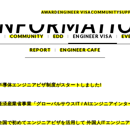
AWARD
ENGINEER VISA
COMMUNITY
SUP
INFORMATI
T
COMMUNITY
EDD
ENGINEER VISA
EV
REPORT
ENGINEER CAFE
半導体エンジニアビザ制度がスタートしました!
経済産業省事業「グローバルサウスIT / AIエンジニアイン
全国で初めてエンジニアビザを活用して 外国人ITエンジニア