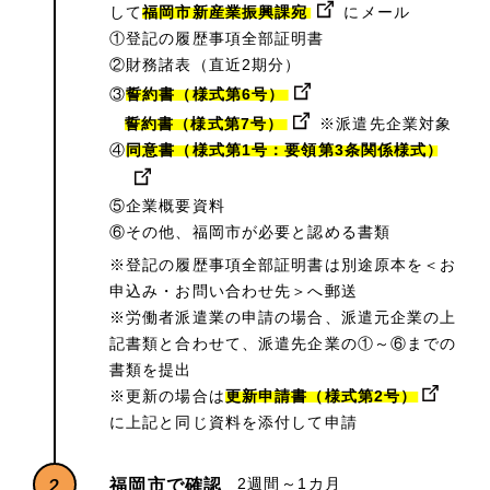
して
福岡市新産業振興課宛
にメール
①登記の履歴事項全部証明書
②財務諸表（直近2期分）
③
誓約書（様式第6号）
誓約書（様式第7号）
※派遣先企業対象
④
同意書（様式第1号：要領第3条関係様式）
⑤企業概要資料
⑥その他、福岡市が必要と認める書類
※登記の履歴事項全部証明書は別途原本を＜お
申込み・お問い合わせ先＞へ郵送
※労働者派遣業の申請の場合、派遣元企業の上
記書類と合わせて、派遣先企業の①～⑥までの
書類を提出
※更新の場合は
更新申請書（様式第2号）
に上記と同じ資料を添付して申請
2
2週間～1カ月
福岡市で確認