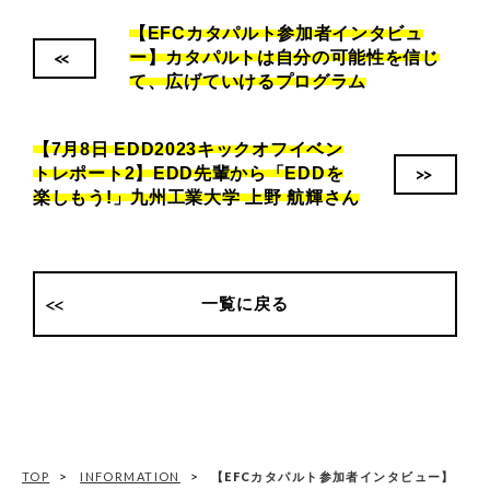
【EFCカタパルト参加者インタビュ
<<
ー】カタパルトは自分の可能性を信じ
て、広げていけるプログラム
【7月8日 EDD2023キックオフイベン
>>
トレポート2】EDD先輩から「EDDを
楽しもう!」九州工業大学 上野 航輝さん
一覧に戻る
TOP
INFORMATION
【EFCカタパルト参加者インタビュー】