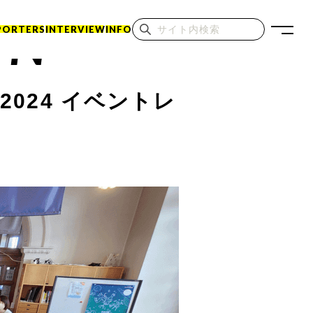
ON
PORTERS
INTERVIEW
INFO
024 イベントレ