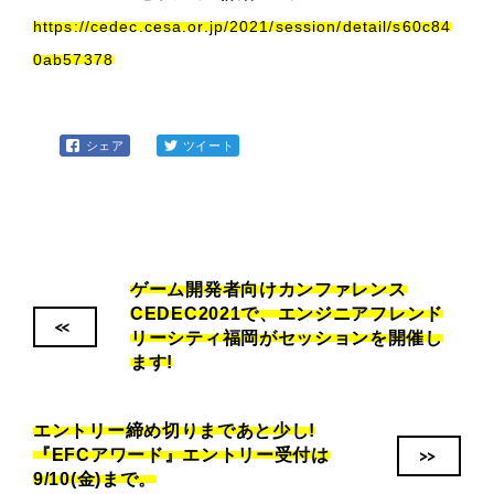
https://cedec.cesa.or.jp/2021/session/detail/s60c84
0ab57378
シェア
ツイート
ゲーム開発者向けカンファレンス
CEDEC2021で、エンジニアフレンド
<<
リーシティ福岡がセッションを開催し
ます!
エントリー締め切りまであと少し!
>>
『EFCアワード』エントリー受付は
9/10(金)まで。