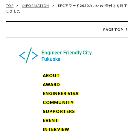
TOP
INFORMATION
EFCアワード2020のいいね!受付けを終了
しました
PAGE TOP
ABOUT
AWARD
ENGINEER VISA
COMMUNITY
SUPPORTERS
EVENT
INTERVIEW