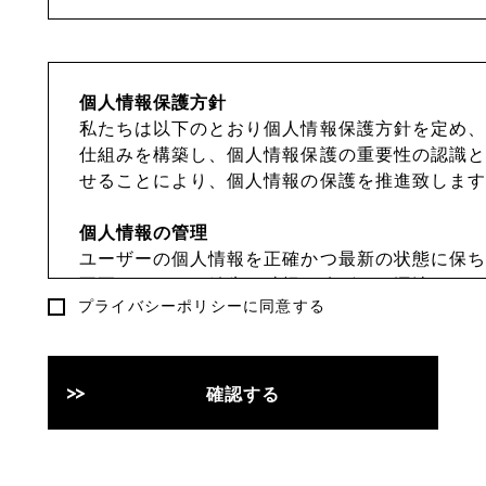
個人情報保護方針
私たちは以下のとおり個人情報保護方針を定め、
仕組みを構築し、個人情報保護の重要性の認識と
せることにより、個人情報の保護を推進致します
個人情報の管理
ユーザーの個人情報を正確かつ最新の状態に保ち
不正アクセス・紛失・破損・改ざん・漏洩などを
プライバシーポリシーに同意する
セキュリティシステムの維持・管理体制の整備・
等の必要な措置を講じ、安全対策を実施し個人情
を行ないます。
確認する
個人情報の利用目的
本ウェブサイトでは、ユーザーからのお問い合わ
前、e-mailアドレス、電話番号等の個人情報を