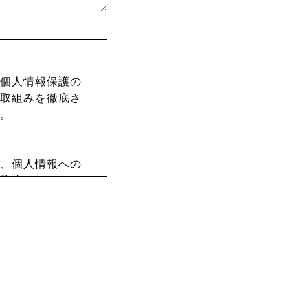
個人情報保護の
取組みを徹底さ
。
、個人情報への
防止するため、
社員教育の徹底
報の厳重な管理
せ時に、お名
ご登録いただく場